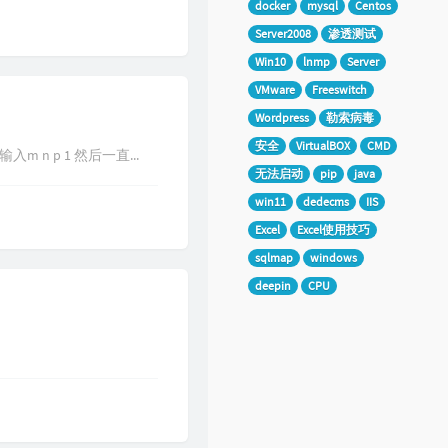
docker
mysql
Centos
Server2008
渗透测试
Win10
lnmp
Server
VMware
Freeswitch
Wordpress
勒索病毒
安全
VirtualBOX
CMD
m n p 1 然后一直...
无法启动
pip
java
win11
dedecms
IIS
Excel
Excel使用技巧
sqlmap
windows
deepin
CPU