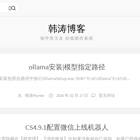
韩涛博客
独学而无友 则孤陋而寡闻
ollama安装|模型指定路径
中执行OllamaSetup.exe /DIR="E:\AI\Ollama"E:\AI\Ol...
韩涛Hunter
2026 年 02 月 27 日
暂无评论
CS4.9.1配置微信上线机器人
位置隐藏在【群管理】-【消息推送】中如果没有就自己添加，如果已经存