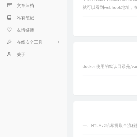
笔记
文章归档
就可以看到webhook地址，在
实验
私有笔记
友情链接
在线安全工具
关于
反弹Shell生成
docker 使用的默认目录是/va
杀软进程识别
一、NTLMv2哈希提取全流程捕获SM