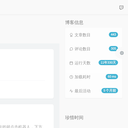
博客信息
文章数目
443
评论数目
305
运行天数
11年330天
加载耗时
60 ms
最后活动
5 个月前
珍惜时间
在的就点击机器人，下方