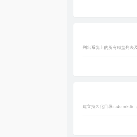
列出系统上的所有磁盘列表及格式lsb
建立持久化目录sudo mkdir -p /va